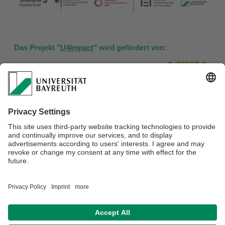
Das Projekt "
U4Impact
" wird gefördert von:
U4Impact ist ein Verbundprojekt des Instituts für
Entrepreneurship & Innovation
(Universität Bayreuth)
und Teil von der Gründungsförderung ​
OHM Potential
(Technische Hochschule Nürnberg).
Verantwortlich für die Redaktion:
Prof. Dr. Eva Jakob