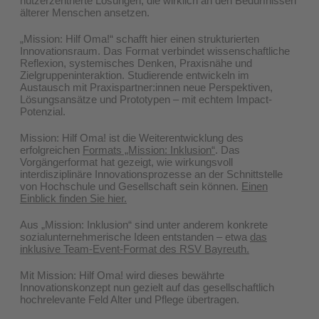
nutzerzentrierte Lösungen, die wirklich an den Bedürfnissen
älterer Menschen ansetzen.
„Mission: Hilf Oma!“ schafft hier einen strukturierten
Innovationsraum. Das Format verbindet wissenschaftliche
Reflexion, systemisches Denken, Praxisnähe und
Zielgruppeninteraktion. Studierende entwickeln im
Austausch mit Praxispartner:innen neue Perspektiven,
Lösungsansätze und Prototypen – mit echtem Impact-
Potenzial.
Mission: Hilf Oma! ist die Weiterentwicklung des
erfolgreichen
Formats „Mission: Inklusion“
. Das
Vorgängerformat hat gezeigt, wie wirkungsvoll
interdisziplinäre Innovationsprozesse an der Schnittstelle
von Hochschule und Gesellschaft sein können.
Einen
Einblick finden Sie hier.
Aus „Mission: Inklusion“ sind unter anderem konkrete
sozialunternehmerische Ideen entstanden – etwa
das
inklusive Team-Event-Format des RSV Bayreuth.
Mit Mission: Hilf Oma! wird dieses bewährte
Innovationskonzept nun gezielt auf das gesellschaftlich
hochrelevante Feld Alter und Pflege übertragen.